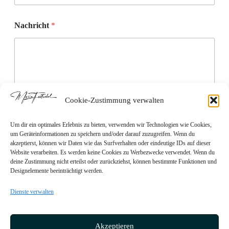
Nachricht
*
Cookie-Zustimmung verwalten
DSGVO-Einverständniserklärung
*
Um dir ein optimales Erlebnis zu bieten, verwenden wir Technologien wie Cookies,
um Geräteinformationen zu speichern und/oder darauf zuzugreifen. Wenn du
Hiermit stimme ich zu, dass meine eingegebenen und
akzeptierst, können wir Daten wie das Surfverhalten oder eindeutige IDs auf dieser
übermittelten Daten per E-Mail weitergeleitet,
Website verarbeiten. Es werden keine Cookies zu Werbezwecke verwendet. Wenn du
gespeichert und verwendet werden dürfen, um auf die
deine Zustimmung nicht erteilst oder zurückziehst, können bestimmte Funktionen und
Nachricht zu antworten.
Designelemente beeinträchtigt werden.
Rufen Sie für mehr Informationen die
Datenschutzerklärung
auf.
Dienste verwalten
Senden
Akzeptieren